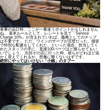
食事の会計時、ここが一番迷うポイントかもしれません
ね。 基本ルールとして、レシートを見て「Service
Charge 10%」が含まれていれば、義務としてのチップ
は不要です。 ただ、ワインのサーブが完璧だった、個室
で特別な配慮をしてくれた、といった場合。担当してく
れたスタッフの手に、直接100バーツほど握らせてもい
いでしょう。 次回その店に行った時、彼らがどれほど温
かく迎えてくれるか。想像に難くないはずです。
絶対にやってはいけない「小銭」のタブー