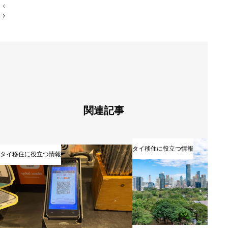
投
稿
ナ
ビ
ゲ
ー
シ
ョ
ン
関連記事
タイ移住に役立つ情報
タイ移住に役立つ情報