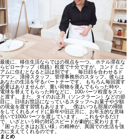
最後に、移住生活ならではの視点を一つ。 ホテル滞在な
らピローチップ（枕銭）程度で十分ですが、コンドミニ
アムに住むとなると話は別です。 毎日顔を合わせるド
アマン、清掃スタッフ、管理事務所のスタッフ。彼らは
あなたの生活を守るパートナーです。 もちろん毎回渡す
必要はありませんが、重い荷物を運んでもらった時や、
電球を替えてもらった時などに、100バーツ程度をスッ
と渡す。 また、タイのお正月（ソンクラーン）などの節
目に、日頃お世話になっているスタッフへお菓子や少額
の現金を渡す習慣もあります。 僕はいつも部屋の掃除
をしてくれるメイドに新年や旧正月に、お年玉的な意味
合いで1000バーツを渡しています。 これをやるだけ
で、いざという時の対応スピードが劇的に変わります。
「困ったときはお互い様」の精神が、異国での生活を強
力に支えてくれるのです。
まとめ