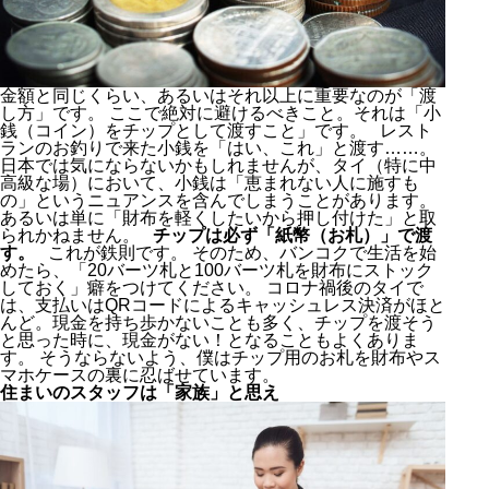
金額と同じくらい、あるいはそれ以上に重要なのが「渡
し方」です。 ここで絶対に避けるべきこと。それは「小
銭（コイン）をチップとして渡すこと」です。 レスト
ランのお釣りで来た小銭を「はい、これ」と渡す……。
日本では気にならないかもしれませんが、タイ（特に中
高級な場）において、小銭は「恵まれない人に施すも
の」というニュアンスを含んでしまうことがあります。
あるいは単に「財布を軽くしたいから押し付けた」と取
られかねません。
チップは必ず「紙幣（お札）」で渡
す。
これが鉄則です。 そのため、バンコクで生活を始
めたら、「20バーツ札と100バーツ札を財布にストック
しておく」癖をつけてください。 コロナ禍後のタイで
は、支払いはQRコードによるキャッシュレス決済がほと
んど。現金を持ち歩かないことも多く、チップを渡そう
と思った時に、現金がない！となることもよくありま
す。 そうならないよう、僕はチップ用のお札を財布やス
マホケースの裏に忍ばせています。
住まいのスタッフは「家族」と思え