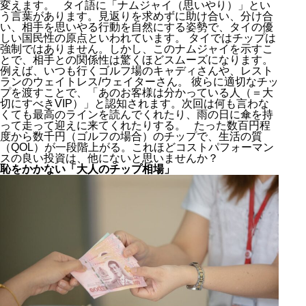
変えます。 タイ語に「ナムジャイ（思いやり）」とい
う言葉があります。見返りを求めずに助け合い、分け合
い、相手を思いやる行動を自然にする姿勢で、タイの優
しい国民性の原点といわれています。 タイではチップは
強制ではありません。しかし、このナムジャイを示すこ
とで、相手との関係性は驚くほどスムーズになります。
例えば、いつも行くゴルフ場のキャディさんや、レスト
ランのウェイトレス/ウェイターさん。 彼らに適切なチッ
プを渡すことで、「あのお客様は分かっている人（＝大
切にすべきVIP）」と認知されます。次回は何も言わな
くても最高のラインを読んでくれたり、雨の日に傘を持
って走って迎えに来てくれたりする。 たった数百円程
度から数千円（ゴルフの場合）のチップで、生活の質
（QOL）が一段階上がる。これほどコストパフォーマン
スの良い投資は、他にないと思いませんか？
恥をかかない「大人のチップ相場」