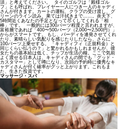
須」と考えてください。 タイのゴルフは「殿様ゴル
フ」とも呼ばれ、プレイヤー一人につき一人のキャディ
さんが付きます。カートの運転、クラブの受け渡し、グ
リーンのライン読み、果ては汗拭きまで……。炎天下、
5時間近くあなたの手足となって尽くしてくれる「相
棒」です。 一般的には300バーツ程度と言われますが、
富裕層であれば「400〜500バーツ（2,000〜2,500円）」
からがスマートです。 もし、バーディを連発させてくれ
たり、素晴らしい気配りを感じたりしたなら、さらに
100バーツ上乗せする。 「キャディフィ（正規料金）と
同じくらい払うの？」と驚かれるかもしれませんが、彼
女たちの基本給は低く、チップが生活の糧。ここで気前
よく渡せる日本人は、キャディさんの間でも「グッド・
カスタマー」として噂になり、次回の予約時に優秀なキ
ャディさんが付く確率がグッと上がります。これもま
た、生きた投資です。
マッサージ・スパ