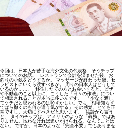
今回は、日本人が苦手な海外文化の代表格、そうチップ
についてのお話。 レストランで会計を済ませた後、お
釣りの小銭をどうするか。 マッサージが終わった後、セ
ラピストにいくら渡すべきか。 周りの日本人はどうして
いるのか……。 移住したての方とお会いすると、ビザ
や不動産のこと以上に、こうした「日々の作法」につい
て相談されることが本当に多いんです。 「少なく渡し
てケチだと思われるのは恥ずかしい。でも、相場知らず
でばら撒くのも何か違う気がする」 その感覚、とても正
常ですし、大切にすべきだと思います。 結論から言う
と、 タイのチップは、アメリカのような「義務」ではあ
りません。払わなければ追いかけられる、なんてことは
ない。 ですが、日本のような「完全不要」でもありませ