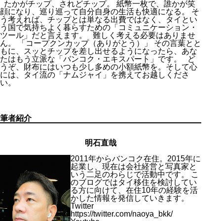
たかがチップ、されどチップ。 紙幣一枚で、誰かが笑
顔になり、巡り巡って自分自身の生活も快適になる。 そ
う考えれば、チップとは単なる出費ではなく、タイとい
う国で気持ちよく暮らすための「コミュニケーション・
ツール」だと言えます。 難しく考える必要はありませ
ん。 「コープクンカップ（ありがとう）」 その言葉とと
もに、スッとチップを差し出せるようになったら、あな
たはもう立派な「バンコク・エキスパート」です。 ど
うぞ、財布にはいつも少し多めの小額紙幣を。そして心
には、タイ流の「ナムジャイ」を携えてお越しくださ
い。
筆者紹介
明石直哉
2011年からバンコク在住。2015年に
起業し、現在は会社経営と写真家と
いう二足のわらじで活動中です。 こ
のブログではタイ移住を検討してい
る方に向けて、在住10年の経験を活
かした情報を発信していきます。
Twitter
https://twitter.com/naoya_bkk/