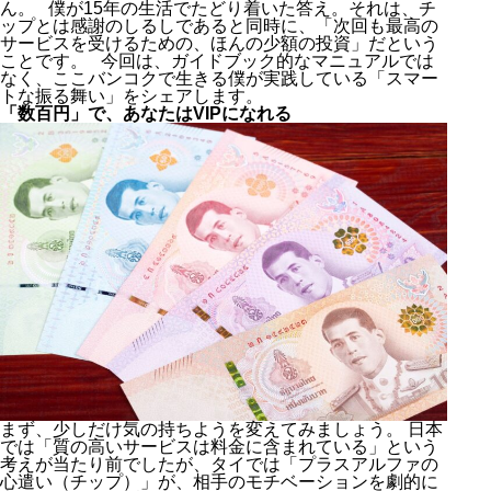
ん。 僕が15年の生活でたどり着いた答え。それは、チ
ップとは感謝のしるしであると同時に、「次回も最高の
サービスを受けるための、ほんの少額の投資」だという
ことです。 今回は、ガイドブック的なマニュアルでは
なく、ここバンコクで生きる僕が実践している「スマー
トな振る舞い」をシェアします。
「数百円」で、あなたはVIPになれる
まず、少しだけ気の持ちようを変えてみましょう。 日本
では「質の高いサービスは料金に含まれている」という
考えが当たり前でしたが、タイでは「プラスアルファの
心遣い（チップ）」が、相手のモチベーションを劇的に