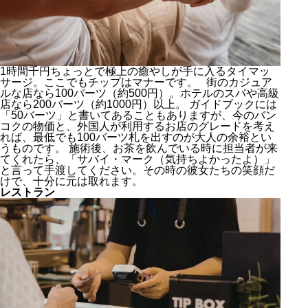
1時間千円ちょっとで極上の癒やしが手に入るタイマッ
サージ。ここでもチップはマナーです。 街のカジュア
ルな店なら100バーツ（約500円）。ホテルのスパや高級
店なら200バーツ（約1000円）以上。 ガイドブックには
「50バーツ」と書いてあることもありますが、今のバン
コクの物価と、外国人が利用するお店のグレードを考え
れば、最低でも100バーツ札を出すのが大人の余裕とい
うものです。 施術後、お茶を飲んでいる時に担当者が来
てくれたら、「サバイ・マーク（気持ちよかったよ）」
と言って手渡してください。その時の彼女たちの笑顔だ
けで、十分に元は取れます。
レストラン