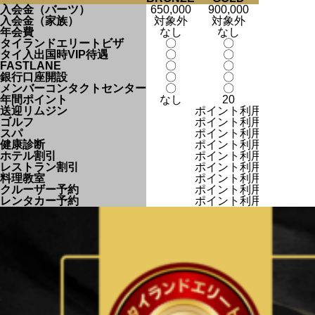
入会金（バーツ）
650,000
900,000
1,500,0
入会金（家族）
対象外
対象外
500,00
年会費
なし
なし
なし
タイランドエリートビザ
〇
〇
〇
タイ入出国時VIP待遇
〇
〇
〇
FASTLANE
〇
〇
〇
銀行口座開設
〇
〇
〇
メンバーコンタクトセンター
〇
〇
〇
年間ポイント
なし
20
35
送迎リムジン
ポイント利用
ポイント
ゴルフ
ポイント利用
ポイント
スパ
ポイント利用
ポイント
健康診断
ポイント利用
ポイント
ホテル割引
ポイント利用
ポイント
レストラン割引
ポイント利用
ポイント
料理教室
ポイント利用
ポイント
クルーザー予約
ポイント利用
ポイント
レンタカー予約
ポイント利用
ポイント