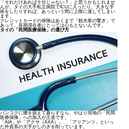
「それだけあれば十分じゃない？」と思うかもしれませ
んが、タイの大手私立病院でICUに入ったり、大きな手
術をしたりすれば、あっという間に上限に達してしまい
ます。
クレジットカードの保険はあくまで「観光客の繋ぎ」で
あって、長期滞在者にとっては心もとないんです。
タイの「民間医療保険」の選び方
バンコクに腰を据えて暮らすなら、やはり現地の「民間
医療保険」への加入が王道です。
「AIA」や「アクサ（AXA）」、「アリアンツ」といっ
た外資系の大手がしのぎを削っています。