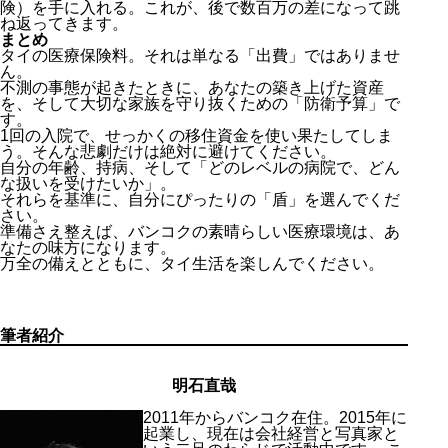
険）を手に入れる。これが、後で数百万の差になって跳
ね返ってきます。
まとめ
タイの医療保険料。それは単なる「出費」ではありませ
ん。
不測の事態が起きたときに、あなたの築き上げた資産
を、そして大切な家族を守り抜くための「防衛予算」で
す。
1回の入院で、せっかくの移住資金を使い果たしてしま
う。そんな悲劇だけは絶対に避けてください。
自分の年齢、持病、そして「どのレベルの病院で、どん
な扱いを受けたいか」。
それらを基準に、自分にぴったりの「盾」を選んでくだ
さい。
準備さえ整えば、バンコクの素晴らしい医療環境は、あ
なたの味方になります。
万全の備えとともに、タイ生活を楽しんでください。
筆者紹介
明石直哉
2011年からバンコク在住。2015年に
起業し、現在は会社経営と写真家と