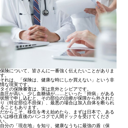
保険について、皆さんに一番強く伝えたいことがありま
す。
それは、「保険は、健康な時にしか買えない」という非
情な現実です。
タイの保険審査は、実は意外とシビアです。
血圧が高い、少し血糖値が……といった「持病」がある
状態で申し込むと、その部位の治療が保障から外された
り（特定部位不担保）、最悪の場合は加入自体を断られ
ることもあります。
だからこそ、移住を考え始めたら、まずは日本で、ある
いは移住直後のバンコクで人間ドックを受けてくださ
い。
自分の「現在地」を知り、健康なうちに最強の盾（保