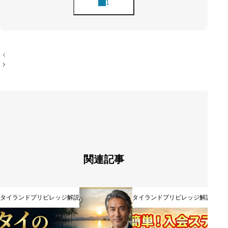
投
稿
ナ
ビ
ゲ
ー
シ
ョ
ン
関連記事
タイランドプリビレッジ解説
タイランドプリビレッジ解説