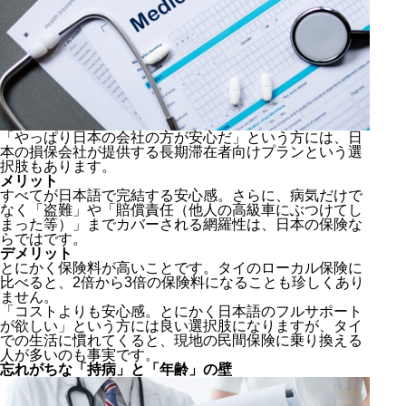
「やっぱり日本の会社の方が安心だ」という方には、日
本の損保会社が提供する長期滞在者向けプランという選
択肢もあります。
メリット
すべてが日本語で完結する安心感。さらに、病気だけで
なく「盗難」や「賠償責任（他人の高級車にぶつけてし
まった等）」までカバーされる網羅性は、日本の保険な
らではです。
デメリット
とにかく保険料が高いことです。タイのローカル保険に
比べると、2倍から3倍の保険料になることも珍しくあり
ません。
「コストよりも安心感。とにかく日本語のフルサポート
が欲しい」という方には良い選択肢になりますが、タイ
での生活に慣れてくると、現地の民間保険に乗り換える
人が多いのも事実です。
忘れがちな「持病」と「年齢」の壁