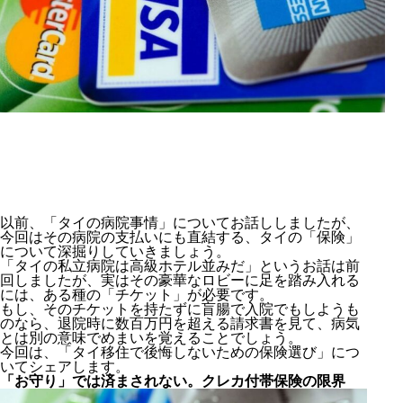
以前、「タイの病院事情」についてお話ししましたが、
今回はその病院の支払いにも直結する、タイの「保険」
について深掘りしていきましょう。
「タイの私立病院は高級ホテル並みだ」というお話は前
回しましたが、実はその豪華なロビーに足を踏み入れる
には、ある種の「チケット」が必要です。
もし、そのチケットを持たずに盲腸で入院でもしようも
のなら、退院時に数百万円を超える請求書を見て、病気
とは別の意味でめまいを覚えることでしょう。
今回は、「タイ移住で後悔しないための保険選び」につ
いてシェアします。
「お守り」では済まされない。クレカ付帯保険の限界