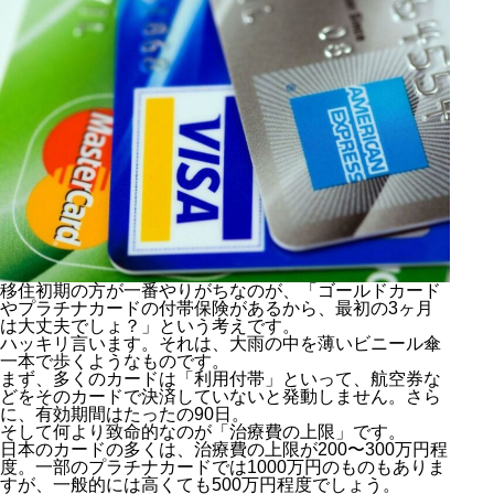
移住初期の方が一番やりがちなのが、「ゴールドカード
やプラチナカードの付帯保険があるから、最初の3ヶ月
は大丈夫でしょ？」という考えです。
ハッキリ言います。それは、大雨の中を薄いビニール傘
一本で歩くようなものです。
まず、多くのカードは「利用付帯」といって、航空券な
どをそのカードで決済していないと発動しません。さら
に、有効期間はたったの90日。
そして何より致命的なのが「治療費の上限」です。
日本のカードの多くは、治療費の上限が200〜300万円程
度。一部のプラチナカードでは1000万円のものもありま
すが、一般的には高くても500万円程度でしょう。