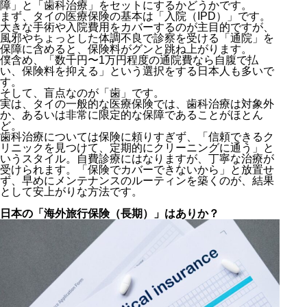
障」と「歯科治療」をセットにするかどうかです。
まず、タイの医療保険の基本は「入院（IPD）」です。
大きな手術や入院費用をカバーするのが主目的ですが、
風邪やちょっとした体調不良で診察を受ける「通院」を
保障に含めると、保険料がグンと跳ね上がります。
僕含め、「数千円〜1万円程度の通院費なら自腹で払
い、保険料を抑える」という選択をする日本人も多いで
す。
そして、盲点なのが「歯」です。
実は、タイの一般的な医療保険では、歯科治療は対象外
か、あるいは非常に限定的な保障であることがほとん
ど。
歯科治療については保険に頼りすぎず、「信頼できるク
リニックを見つけて、定期的にクリーニングに通う」と
いうスタイル。自費診療にはなりますが、丁寧な治療が
受けられます。「保険でカバーできないから」と放置せ
ず、早めにメンテナンスのルーティンを築くのが、結果
として安上がりな方法です。
日本の「海外旅行保険（長期）」はありか？