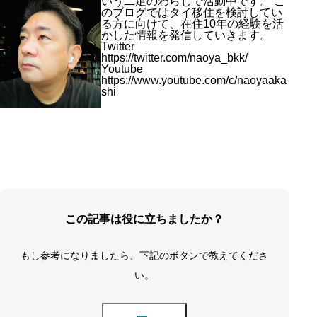
いう二足のわらじで活動中です。 こ
のブログではタイ移住を検討してい
る方に向けて、在住10年の経験を活
かした情報を発信していきます。
Twitter
https://twitter.com/naoya_bkk/
Youtube
https://www.youtube.com/c/naoyaaka
shi
この記事は役に立ちましたか？
もし参考になりましたら、下記のボタンで教えてくださ
い。