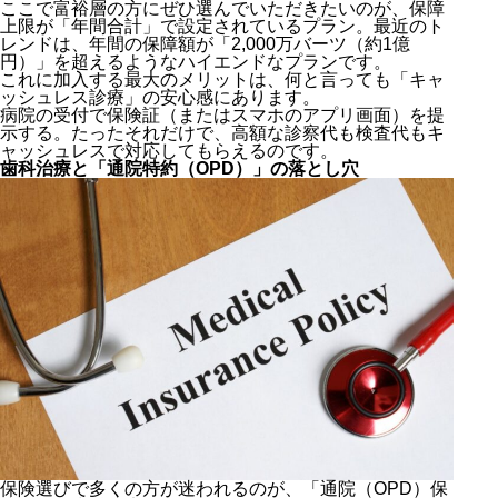
ここで富裕層の方にぜひ選んでいただきたいのが、保障
上限が「年間合計」で設定されているプラン。最近のト
レンドは、年間の保障額が「2,000万バーツ（約1億
円）」を超えるようなハイエンドなプランです。
これに加入する最大のメリットは、何と言っても「キャ
ッシュレス診療」の安心感にあります。
病院の受付で保険証（またはスマホのアプリ画面）を提
示する。たったそれだけで、高額な診察代も検査代もキ
ャッシュレスで対応してもらえるのです。
歯科治療と「通院特約（OPD）」の落とし穴
保険選びで多くの方が迷われるのが、「通院（OPD）保