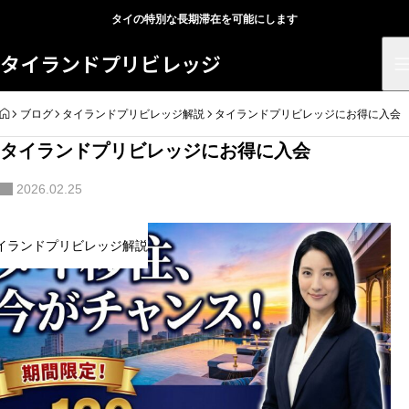
タイの特別な長期滞在を可能にします
タイランドプリビレッジ
HOME
ブログ
タイランドプリビレッジ解説
タイランドプリビレッジにお得に入会
タイランドプリビレッジにお得に入会
2026.02.25
イランドプリビレッジ解説