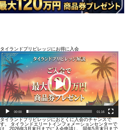
タイランドプリビレッジにお得に入会
動
画
プ
レ
ー
ヤ
ー
00:00
01:16
タイランドプリビレッジにおとくに入会のチャンスで
す。 タイランドエリートインフォメーションセンターで
は、2026年3月末日までに入会申請し、同年5月末日まで