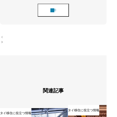
投
稿
ナ
ビ
ゲ
ー
シ
ョ
ン
関連記事
タイ移住に役立つ情報
タイ移住に役立つ情報