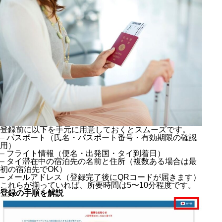
登録前に以下を手元に用意しておくとスムーズです。
– パスポート（氏名・パスポート番号・有効期限の確認
用）
– フライト情報（便名・出発国・タイ到着日）
– タイ滞在中の宿泊先の名前と住所（複数ある場合は最
初の宿泊先でOK）
– メールアドレス（登録完了後にQRコードが届きます）
これらが揃っていれば、所要時間は5〜10分程度です。
登録の手順を解説