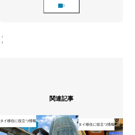
投
稿
ナ
ビ
ゲ
ー
シ
ョ
ン
関連記事
タイ移住に役立つ情報
タイ移住に役立つ情報