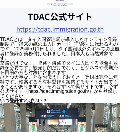
TDACとは、タイ入国管理局が導入したオンライン登録
制度で、従来の紙の出入国カード（TM6）に代わるもの
です。2025年5月1日より、タイ国籍以外のすべての渡航
者に登録が義務付けられました。日本人も当然対象で
す。
空路だけでなく、陸路・海路でタイに入国する場合も登
録が必要です。観光目的だけでなく、ビジネスや長期滞
在目的の方も対象に含まれます。
ひとつ大事なことをお伝えしておくと、登録は完全に無
料です。検索すると有料登録を案内するサイトが出てく
ることがありますが、それはすべて偽サイトです。必ず
公式サイト（https://tdac.immigration.go.th/）から登録し
てください。
いつ登録すればいい？