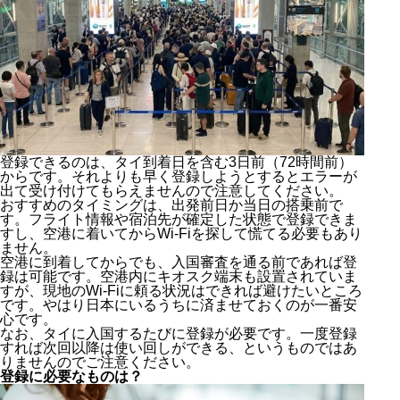
登録できるのは、タイ到着日を含む3日前（72時間前）
からです。それよりも早く登録しようとするとエラーが
出て受け付けてもらえませんので注意してください。
おすすめのタイミングは、出発前日か当日の搭乗前で
す。フライト情報や宿泊先が確定した状態で登録できま
すし、空港に着いてからWi-Fiを探して慌てる必要もあり
ません。
空港に到着してからでも、入国審査を通る前であれば登
録は可能です。空港内にキオスク端末も設置されていま
すが、現地のWi-Fiに頼る状況はできれば避けたいところ
です。やはり日本にいるうちに済ませておくのが一番安
心です。
なお、タイに入国するたびに登録が必要です。一度登録
すれば次回以降は使い回しができる、というものではあ
りませんのでご注意ください。
登録に必要なものは？