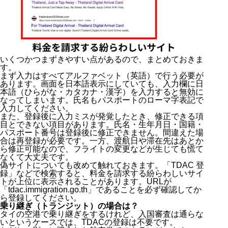
いくつかつまずきやすい点があるので、まとめておきま
す。
まず入力はすべてアルファベット（英語）で行う必要が
あります。画面を日本語表示にしていても、入力欄に日
本語（ひらがな・カタカナ・漢字）を入力すると無効に
なってしまいます。氏名もパスポートのローマ字表記で
入力してください。
また、登録後に入力ミスが発覚したとき、修正できる項
目とできない項目があります。氏名・生年月日・国籍・
パスポート番号は登録後に修正できません。間違えた場
合は再登録が必要です。一方、渡航日や滞在先はあとか
ら修正可能なので、フライトの変更などが生じても慌て
なくて大丈夫です。
偽サイトについても改めて触れておきます。「TDAC 登
録」などで検索すると、料金を請求する紛らわしいサイ
トが上位に表示されることがあります。URLが
「tdac.immigration.go.th」であることを必ず確認してか
ら登録してください。
乗り継ぎ（トランジット）の場合は？
タイの空港で乗り継ぎをするけれど、入国審査は通らな
いというケースでは、TDACの登録は不要です。