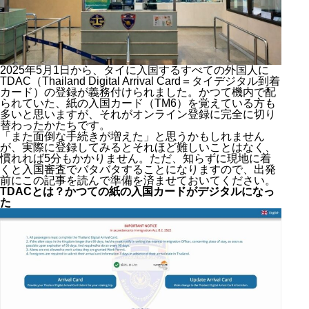
2025年5月1日から、タイに入国するすべての外国人に
TDAC（Thailand Digital Arrival Card＝タイデジタル到着
カード）の登録が義務付けられました。かつて機内で配
られていた、紙の入国カード（TM6）を覚えている方も
多いと思いますが、それがオンライン登録に完全に切り
替わったかたちです。
「また面倒な手続きが増えた」と思うかもしれません
が、実際に登録してみるとそれほど難しいことはなく、
慣れれば5分もかかりません。ただ、知らずに現地に着
くと入国審査でバタバタすることになりますので、出発
前にこの記事を読んで準備を済ませておいてください。
TDACとは？かつての紙の入国カードがデジタルになっ
た