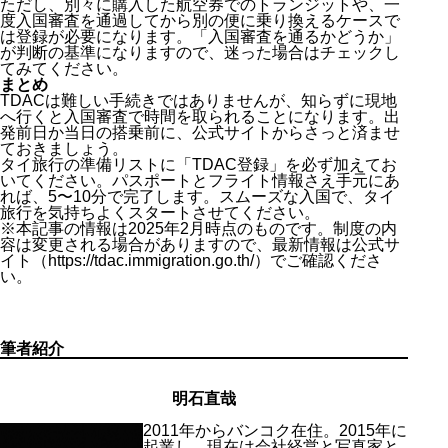
ただし、別々に購入した航空券でのトランジットや、一
度入国審査を通過してから別の便に乗り換えるケースで
は登録が必要になります。「入国審査を通るかどうか」
が判断の基準になりますので、迷った場合はチェックし
てみてください。
まとめ
TDACは難しい手続きではありませんが、知らずに現地
へ行くと入国審査で時間を取られることになります。出
発前日か当日の搭乗前に、公式サイトからさっと済ませ
ておきましょう。
タイ旅行の準備リストに「TDAC登録」を必ず加えてお
いてください。パスポートとフライト情報さえ手元にあ
れば、5〜10分で完了します。スムーズな入国で、タイ
旅行を気持ちよくスタートさせてください。
※本記事の情報は2025年2月時点のものです。制度の内
容は変更される場合がありますので、最新情報は公式サ
イト（https://tdac.immigration.go.th/）でご確認くださ
い。
筆者紹介
明石直哉
2011年からバンコク在住。2015年に
起業し、現在は会社経営と写真家と