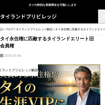
タイの特別な長期滞在を可能にします
タイランドプリビレッジ
HOME
ブログ
タイランドプリビレッジ解説
タイ永住権に匹敵するタイランドエリ
タイ永住権に匹敵するタイランドエリート旧
会員権
2026.03.06
イランドプリビレッジ解説