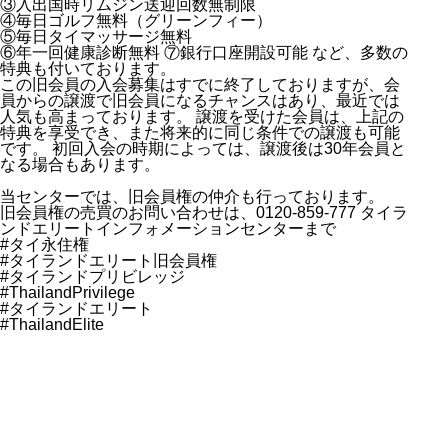
③入出国時リムジン送迎回数無制限
④毎日ゴルフ無料（グリーンフィー）
⑤毎日タイマッサージ無料
⑥年一回健康診断無料 ⑦銀行口座開設可能 など、多数の
特典も付いております。
この旧会員の入会募集はすでに終了しておりますが、会
員からの譲渡で旧会員になるチャンスはあり、最近では
人気も高まっております。 譲渡を受けた会員は、上記の
特典を享受でき、また将来的に同じ条件での譲渡も可能
です。 初回入会の時期によっては、譲渡後は30年会員と
なる場合もあります。
当センターでは、旧会員権の仲介も行っております。
旧会員権の売買のお問い合わせは、0120-859-777 タイラ
ンドエリートインフォメーションセンターまで
#タイ永住権
#タイランドエリート旧会員権
#タイランドプリビレッジ
#ThailandPrivilege
#タイランドエリート
#ThailandElite