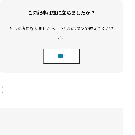
この記事は役に立ちましたか？
もし参考になりましたら、下記のボタンで教えてくださ
い。
投
稿
ナ
ビ
ゲ
ー
シ
ョ
ン