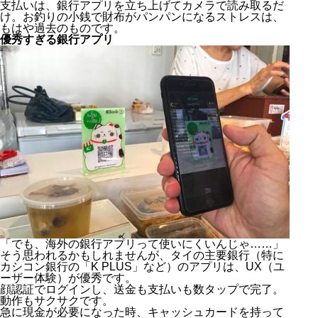
支払いは、銀行アプリを立ち上げてカメラで読み取るだ
け。お釣りの小銭で財布がパンパンになるストレスは、
もはや過去のものです。
優秀すぎる銀行アプリ
「でも、海外の銀行アプリって使いにくいんじゃ……」
そう思われるかもしれませんが、タイの主要銀行（特に
カシコン銀行の「K PLUS」など）のアプリは、UX（ユ
ーザー体験）が優秀です。
顔認証でログインし、送金も支払いも数タップで完了。
動作もサクサクです。
急に現金が必要になった時、キャッシュカードを持って