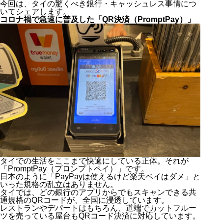
今回は、タイの驚くべき銀行・キャッシュレス事情につ
いてシェアします。
コロナ禍で急速に普及した「QR決済（PromptPay）」
タイでの生活をここまで快適にしている正体。それが
「PromptPay（プロンプトペイ）」です。
日本のように「PayPayは使えるけど楽天ペイはダメ」と
いった規格の乱立はありません。
タイでは、どの銀行のアプリからでもスキャンできる共
通規格のQRコードが、全国に浸透しています。
レストランやデパートはもちろん、道端でカットフルー
ツを売っている屋台もQRコード決済に対応しています。