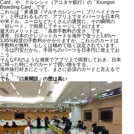
Card」や、クルンシィ（アユタヤ銀行）の「Krungsri
Boarding Card」です。
これらは「多通貨（マルチカレンシー）プリペイドカー
ド」と呼ばれるもので、アプリ上でタイバーツを日本円
や米ドル、ユーロなどたくさんの通貨に、その瞬間の
「好レート」で両替してチャージしておけます。
最大のメリットは、「為替手数料の安さ」です。
通常、日本のクレジットカードを海外で使うと1.6%〜
3.85%程度の手数料がかかりますが、これらのカードは
手数料が無料、もしくは極めて低く設定されています。
「今は円安だから、手持ちのバーツを日本円に替えてお
こう」
そんなFXのような感覚でアプリ上で両替しておき、日本
に帰った時にそのカードで買い物をする。
海外旅行好きにとって、まさに必須のカードと言えるで
しょう。
でも、「口座開設」の壁は高い