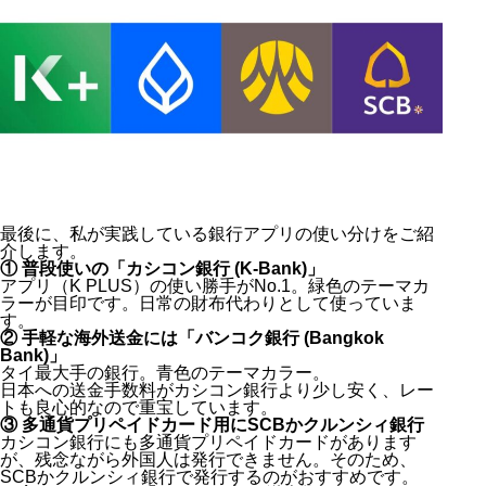
最後に、私が実践している銀行アプリの使い分けをご紹
介します。
① 普段使いの「カシコン銀行 (K-Bank)」
アプリ（K PLUS）の使い勝手がNo.1。緑色のテーマカ
ラーが目印です。日常の財布代わりとして使っていま
す。
② 手軽な海外送金には「バンコク銀行 (Bangkok
Bank)」
タイ最大手の銀行。青色のテーマカラー。
日本への送金手数料がカシコン銀行より少し安く、レー
トも良心的なので重宝しています。
③ 多通貨プリペイドカード用にSCBかクルンシィ銀行
カシコン銀行にも多通貨プリペイドカードがあります
が、残念ながら外国人は発行できません。そのため、
SCBかクルンシィ銀行で発行するのがおすすめです。