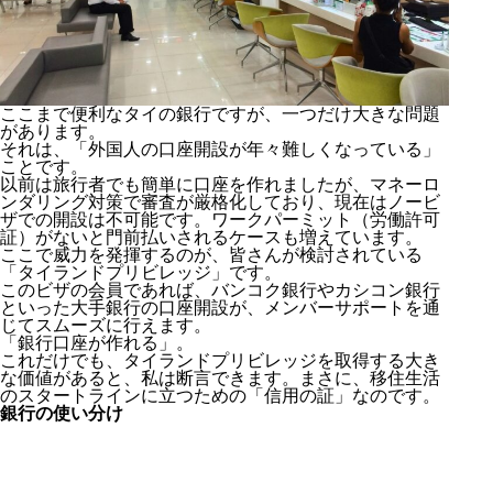
ここまで便利なタイの銀行ですが、一つだけ大きな問題
があります。
それは、「外国人の口座開設が年々難しくなっている」
ことです。
以前は旅行者でも簡単に口座を作れましたが、マネーロ
ンダリング対策で審査が厳格化しており、現在はノービ
ザでの開設は不可能です。ワークパーミット（労働許可
証）がないと門前払いされるケースも増えています。
ここで威力を発揮するのが、皆さんが検討されている
「タイランドプリビレッジ」です。
このビザの会員であれば、バンコク銀行やカシコン銀行
といった大手銀行の口座開設が、メンバーサポートを通
じてスムーズに行えます。
「銀行口座が作れる」。
これだけでも、タイランドプリビレッジを取得する大き
な価値があると、私は断言できます。まさに、移住生活
のスタートラインに立つための「信用の証」なのです。
銀行の使い分け