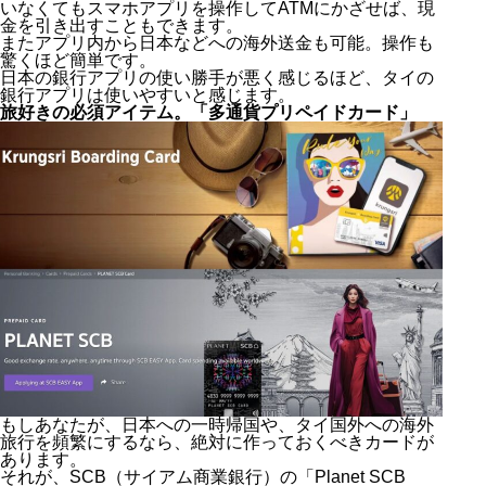
いなくてもスマホアプリを操作してATMにかざせば、現
金を引き出すこともできます。
またアプリ内から日本などへの海外送金も可能。操作も
驚くほど簡単です。
日本の銀行アプリの使い勝手が悪く感じるほど、タイの
銀行アプリは使いやすいと感じます。
旅好きの必須アイテム。「多通貨プリペイドカード」
もしあなたが、日本への一時帰国や、タイ国外への海外
旅行を頻繁にするなら、絶対に作っておくべきカードが
あります。
それが、SCB（サイアム商業銀行）の「Planet SCB