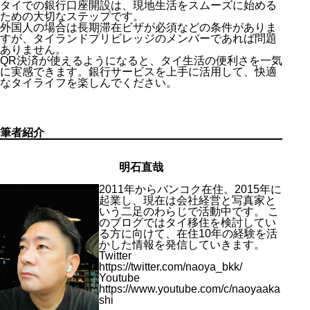
タイでの銀行口座開設は、現地生活をスムーズに始める
ための大切なステップです。
外国人の場合は長期滞在ビザが必須などの条件がありま
すが、タイランドプリビレッジのメンバーであれば問題
ありません。
QR決済が使えるようになると、タイ生活の便利さを一気
に実感できます。銀行サービスを上手に活用して、快適
なタイライフを楽しんでください。
筆者紹介
明石直哉
2011年からバンコク在住。2015年に
起業し、現在は会社経営と写真家と
いう二足のわらじで活動中です。 こ
のブログではタイ移住を検討してい
る方に向けて、在住10年の経験を活
かした情報を発信していきます。
Twitter
https://twitter.com/naoya_bkk/
Youtube
https://www.youtube.com/c/naoyaaka
shi