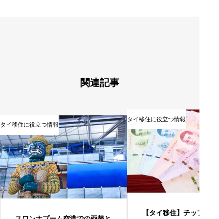
ビ
ゲ
ー
シ
ョ
ン
関連記事
タイ移住に役立つ情報
タイ移住に役立つ情報
【タイ移住】チップは「
スワンナプーム空港での両替と