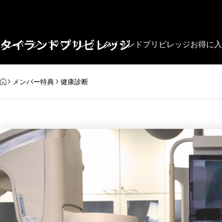
タイ移住に役立つ情報
タイ移住に役立つ情報
タイランドプリビレッジ
メンバーシップ
パンフレット
タイランドプリビレッジ
お得に入
HOME
メンバー特典
健康診断
安心と信頼
【2026年版】移住・旅行前に知
バンコクに住んで
っておくべきタイの気候と季節
んな人たち？在住
について
安心と信頼
2026.03.12
2026.03.11