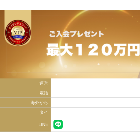
運営
タイランドプリビレッジインフォメーショ
電話
0120-859-777
海外から
+81-503-499-0273
タイ
0808-313-777
LINE