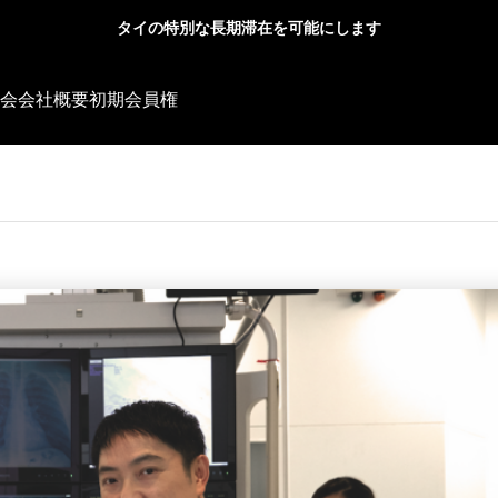
タイの特別な長期滞在を可能にします
タイ移住に役立つ情報
タ
会
会社概要
初期会員権
ビッグなご入会プレゼント
いる日本人はど
タイから本帰国した人が感じる
者コミュニティ
「もっと早くやっておけばよかっ
た」と後悔していること
ご入会プレゼント
2026.03.10